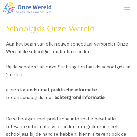
Onze school
De groepen
Kennismaken
Schoolgids Onze Wereld
Aan het begin van elk nieuwe schooljaar verspreidt Onze
Home
Bellen
E-mail
Locatie
Co
Wereld de schoolgids onder haar ouders.
Bij de scholen van onze Stichting bestaat de schoolgids uit
2 delen:
a. een kalender met
praktische informatie
b. een schoolgids met
achtergrond informatie
De schoolgids met praktische informatie bevat alle
relevante informatie voor ouders om gedurende het
schooljaar bij de hand te hebben; hierin is tevens ook de