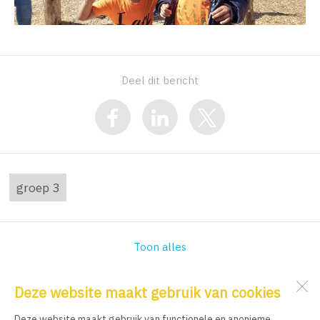
Deel dit bericht
groep 3
Toon alles
Deze website maakt gebruik van cookies
IKC Nelson Mandela
Kortvoort 61 E
Deze website maakt gebruik van functionele en anonieme