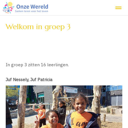
Onze school
De groepen
Kennismaken
Welkom in groep 3
Home
Bellen
E-mail
Locatie
Co
In groep 3 zitten 16 leerlingen.
Juf Nessely, Juf Patricia